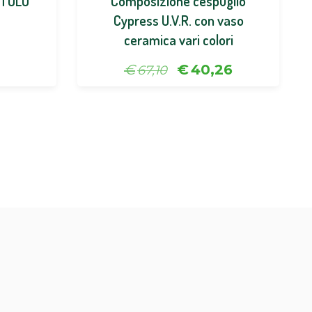
ROTOLO
Composizione cespuglio
Cypress U.V.R. con vaso
ceramica vari colori
€
€
40,26
67,10