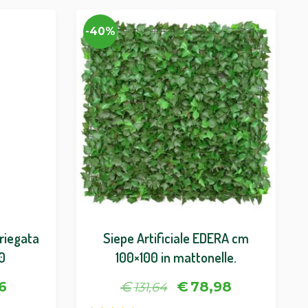
-40%
ariegata
Siepe Artificiale EDERA cm
80
100×100 in mattonelle.
6
€
€
78,98
131,64