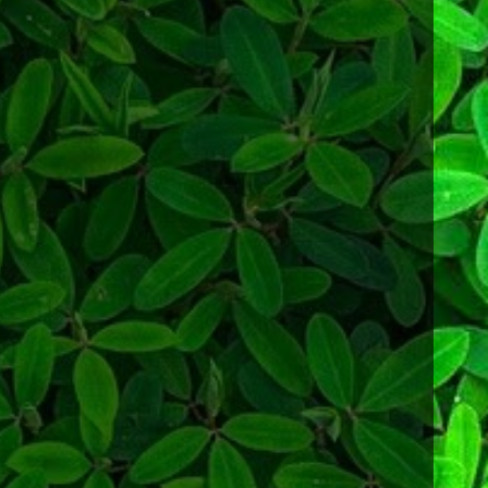
Sanseveria
Schefflera