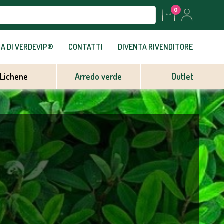
0
IA DI VERDEVIP®
CONTATTI
DIVENTA RIVENDITORE
Lichene
Arredo verde
Outlet
Piante grasse
Alloro
Piante per esterno
Areca
Bouganville
Cactus
Croton
Cycus Palm
Grass
Kentia
Pesco
Piante da Frutto