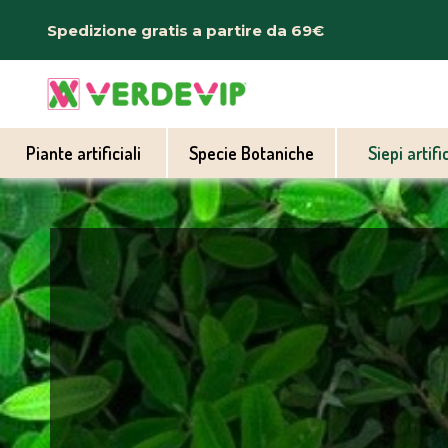
Spedizione gratis a partire da 69€
Piante artificiali
Specie Botaniche
Siepi artific
Accessori piante
Abelia
Cespugli e Green
Acacia
L
Pini e Abeti
Bambu
Tronchi Naturali
Banano
Camelia
Camerus
Dracena
Ficus
Magnolia
Mango