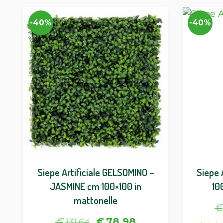
-40%
-40%
Siepe Artificiale GELSOMINO –
Siepe 
JASMINE cm 100×100 in
10
mattonelle
€
€
€
78,98
131,64