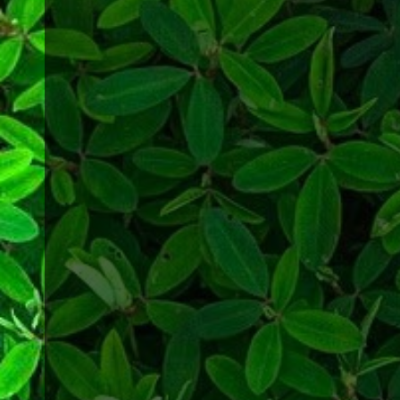
Podocarpus
Quercia
Yucca
Zamioculcas