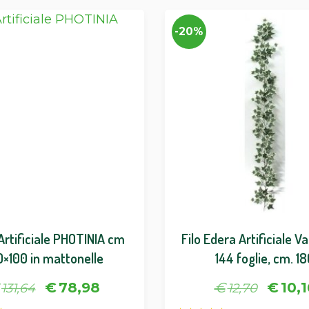
-20%
Artificiale PHOTINIA cm
Filo Edera Artificiale V
0×100 in mattonelle
144 foglie, cm. 1
€
78,98
€
€
10,1
131,64
12,70