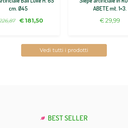
tificiale Ball Luxe H. 65
Siepe artificiale in 
cm. Ø45
ABETE mt. 1×3.
€
181,50
€
29,99
226,87
Vedi tutti i prodotti
BEST SELLER